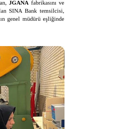
man,
JGANA
fabrikasını ve
olan SINA Bank temsilcisi,
nın genel müdürü eşliğinde