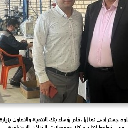
وه جستر آذین نما آرا ، قام رؤساء بنك التنمية والتعاون بزيا
 في خطوط إنتاج سكك ومفصلات الخزائن الاحترافية.